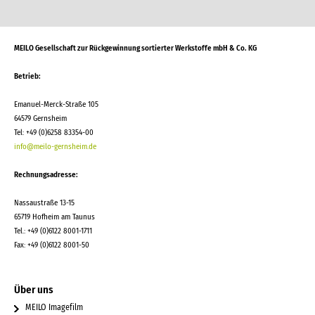
MEILO Gesellschaft zur Rückgewinnung sortierter Werkstoffe mbH & Co. KG
Betrieb:
Emanuel-Merck-Straße 105
64579 Gernsheim
Tel: +49 (0)6258 83354-00
info@meilo-gernsheim.de
Rechnungsadresse:
Nassaustraße 13-15
65719 Hofheim am Taunus
Tel.: +49 (0)6122 8001-1711
Fax: +49 (0)6122 8001-50
Über uns
MEILO Imagefilm